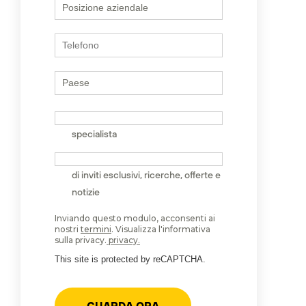
Desidero parlare con uno
specialista
Desidero ricevere un'e-mail in caso
di inviti esclusivi, ricerche, offerte e
notizie
Inviando questo modulo, acconsenti ai
nostri
termini
. Visualizza l'informativa
sulla privacy.
privacy
.
This site is protected by reCAPTCHA.
GUARDA ORA