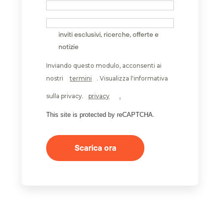
Desidero parlare con uno specialista
Desidero ricevere un'e-mail in caso di
inviti esclusivi, ricerche, offerte e
notizie
Inviando questo modulo, acconsenti ai
nostri
termini
. Visualizza l'informativa
sulla privacy.
privacy
.
This site is protected by reCAPTCHA.
Scarica ora